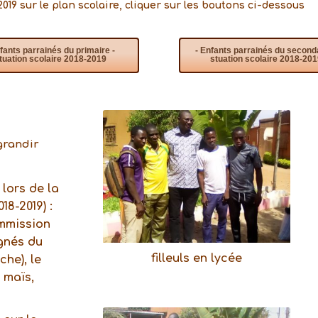
019 sur le plan scolaire, cliquer sur les boutons ci-dessous
nfants parrainés du primaire -
- Enfants parrainés du seconda
ituation scolaire 2018-2019
stuation scolaire 2018-20
grandir
lors de la
18-2019) :
ommission
gnés du
filleuls en lycée
he), le
 maïs,