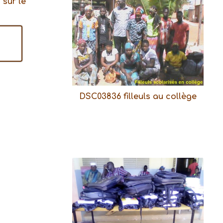
 sur le
DSC03836 filleuls au collège