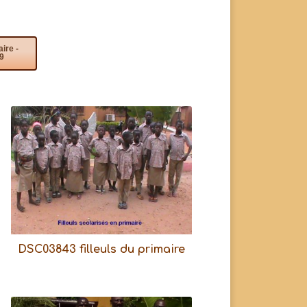
ire -
19
DSC03843 filleuls du primaire