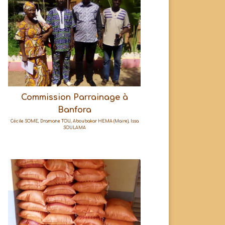
Commission Parrainage à
Banfora
Cécile SOME, Dramane TOU, Aboubakar HEMA (Maire), Issa
SOULAMA