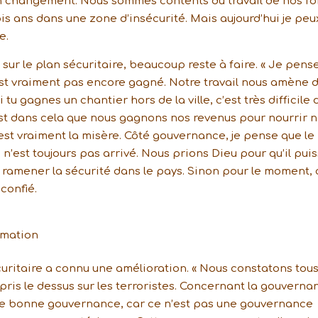
un changement. Nous sommes contents du travail de nos fo
is ans dans une zone d’insécurité. Mais aujourd’hui je peu
e.
sur le plan sécuritaire, beaucoup reste à faire. « Je pens
n’est vraiment pas encore gagné. Notre travail nous amène 
tu gagnes un chantier hors de la ville, c’est très difficile 
’est dans cela que nous gagnons nos revenus pour nourrir 
’est vraiment la misère. Côté gouvernance, je pense que le
 n’est toujours pas arrivé. Nous prions Dieu pour qu’il pui
 ramener la sécurité dans le pays. Sinon pour le moment, 
 confié.
rmation
curitaire a connu une amélioration. « Nous constatons tous
pris le dessus sur les terroristes. Concernant la gouverna
une bonne gouvernance, car ce n’est pas une gouvernance