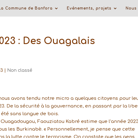
La Commune de Banfora
Evénements, projets
Nous 
2023 : Des Ouagalais
23
|
Non classé
 nous avons tendu notre micro a quelques citoyens pour le
3. De la sécurité à la gouvernance, en passant par la libe
 été sans langue de bois.
 à Ouagadougou, Faouziatou Kabré estime que l’année 2023
tous les Burkinabè. « Personnellement, je pense que cette
s la lutte contre le terrorisme. On constate que les gens