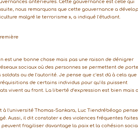
vernances antérieures. Cette gouvernance est celle qui
Ensuite, nous remarquons que cette gouvernance a dévelo
riculture malgré le terrorisme », a indiqué l’étudiant.
première
sion est une bonne chose mais pas une raison de dénigrer
 réseaux sociaux où des personnes se permettent de port
 soldats ou de l’autorité. Je pense que c’est dû à cela que 
 réquisitions de certains individus pour qu’ils puissent
ats vivent au front. La liberté d’expression est bien mais 
t à l’université Thomas-Sankara, Luc Tiendrébéogo pens
gé. Aussi, il dit constater « des violences fréquentes faite
s peuvent fragiliser davantage la paix et la cohésion socia