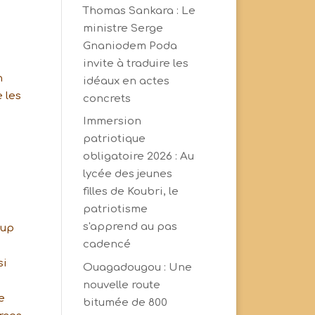
Thomas Sankara : Le
ministre Serge
Gnaniodem Poda
invite à traduire les
n
idéaux en actes
 les
concrets
Immersion
patriotique
obligatoire 2026 : Au
lycée des jeunes
filles de Koubri, le
patriotisme
s'apprend au pas
oup
cadencé
si
Ouagadougou : Une
nouvelle route
e
bitumée de 800