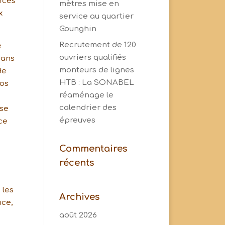
rces
mètres mise en
x
service au quartier
Gounghin
Recrutement de 120
e
ouvriers qualifiés
dans
monteurs de lignes
de
HTB : La SONABEL
nos
réaménage le
calendrier des
sse
épreuves
ce
Commentaires
récents
 les
Archives
nce,
août 2026