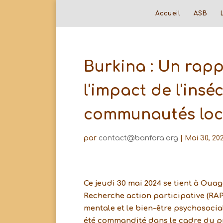
Accueil
ASB
Burkina : Un rap
l'impact de l'insé
communautés loc
par
contact@banfora.org
|
Mai 30, 20
Ce jeudi 30 mai 2024 se tient à Oua
Recherche action participative (RAP) 
mentale et le bien-être psychosoci
été commandité dans le cadre du pr