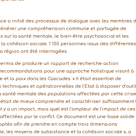
eace a initié des processus de dialogue avec les membres 
e générer une compréhension commune et partagée de
its sur la santé mentale, le bien-être psychosocial et les
la cohésion sociale. 1 155 personnes issus des différentes
a région ont été interrogées.
permis de produire un rapport de recherche action
es recommandations pour une approche holistique visant à
 et la paix dans les Cascades. « Il était essentiel de
 techniques et opérationnelles de l’Etat à disposer d’outi
 santé mentale des populations affectées par cette crise
 était de mieux comprendre et caractériser suffisamment 
l y a un impact, mais quel est l’ampleur de l’impact de ces
t affectées par le conflit. Ce document est une base solide
ptés afin de prendre en compte trois dimensions
le, les moyens de subsistance et la cohésion sociale », a