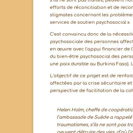
s’ils ne sont pas traités, peuvent n
efforts de réconciliation et de recon
stigmates concernant les problèmes
services de soutien psychosocial ».
C’est convaincu donc de la nécessit
psychosociale des personnes affecté
en œuvre avec l’appui financier de 
du bien-être psychosocial des person
une paix durable au Burkina Faso). U
L’objectif de ce projet est de renf
affectées par la crise sécuritaire e
perspective de facilitation de la co
Helen Holm, cheffe de coopérati
l’ambassade de Suède a rappelé 
traumatismes, s’ils ne sont pas tra
peuvent détruire des vies, d’où l