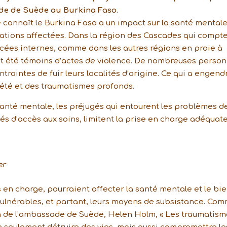
ade de Suède au Burkina Faso.
ue connaît le Burkina Faso a un impact sur la santé mentale
lations affectées. Dans la région des Cascades qui compt
cées internes, comme dans les autres régions en proie à
ont été témoins d’actes de violence. De nombreuses perso
traintes de fuir leurs localités d’origine. Ce qui a engend
xiété et des traumatismes profonds.
santé mentale, les préjugés qui entourent les problèmes d
ltés d’accès aux soins, limitent la prise en charge adéquat
er
 en charge, pourraient affecter la santé mentale et le bie
vulnérables, et partant, leurs moyens de subsistance. Co
on de l’ambassade de Suède, Helen Holm, « Les traumatism