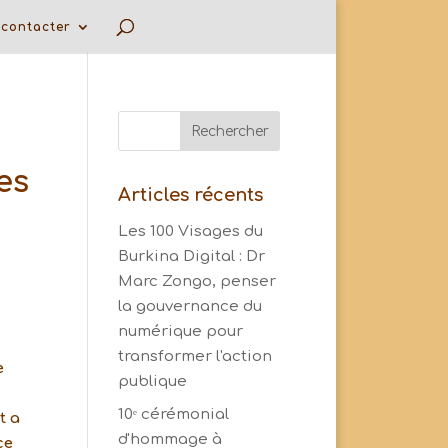
contacter
es
Articles récents
Les 100 Visages du
Burkina Digital : Dr
Marc Zongo, penser
la gouvernance du
numérique pour
transformer l'action
e
publique
10ᵉ cérémonial
t a
d'hommage à
ce