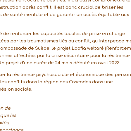
on seulement détruire des vies, mais aussi compromettre le
struction après conflit. Il est donc crucial de briser les
 de santé mentale et de garantir un accès équitable aux
é de renforcer les capacités locales de prise en charge
es par les traumatismes liés au conflit, qu’Interpeace m
l’ambassade de Suède, le projet Laafia weltaré (Renforce
nes affectées par la crise sécuritaire pour la résilience
n projet d’une durée de 24 mois débuté en avril 2023.
orcer la résilience psychosociale et économique des perso
t les conflits dans la région des Cascades dans une
hésion sociale.
on de
que les
ités,
’importance