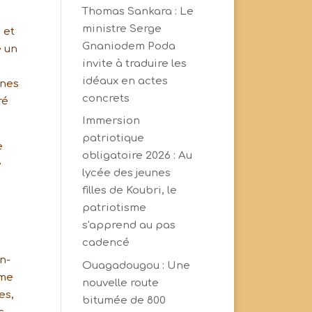
Thomas Sankara : Le
ministre Serge
 et
Gnaniodem Poda
e un
invite à traduire les
idéaux en actes
nnes
concrets
ré
Immersion
patriotique
e
obligatoire 2026 : Au
e
lycée des jeunes
filles de Koubri, le
patriotisme
s'apprend au pas
cadencé
n-
Ouagadougou : Une
mme
nouvelle route
es,
bitumée de 800