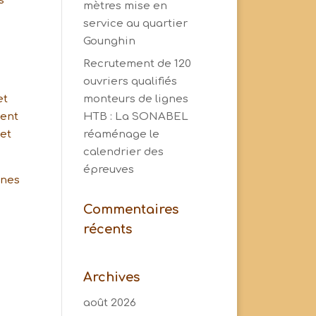
s
mètres mise en
service au quartier
Gounghin
Recrutement de 120
ouvriers qualifiés
et
monteurs de lignes
ment
HTB : La SONABEL
 et
réaménage le
calendrier des
épreuves
nnes
Commentaires
récents
Archives
août 2026