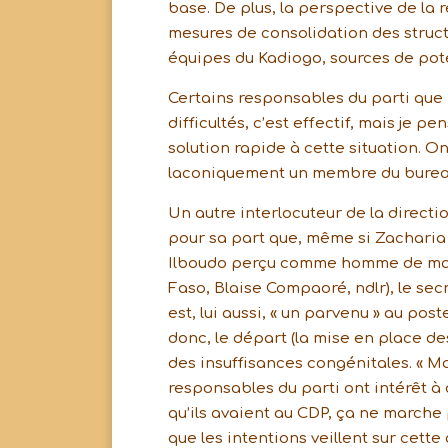
base. De plus, la perspective de la
mesures de consolidation des struc
équipes du Kadiogo, sources de poten
Certains responsables du parti que 
difficultés, c’est effectif, mais je p
solution rapide à cette situation. 
laconiquement un membre du bureau e
Un autre interlocuteur de la directi
pour sa part que, même si Zacharia
Ilboudo perçu comme homme de main
Faso, Blaise Compaoré, ndlr), le sec
est, lui aussi, « un parvenu » au pos
donc, le départ (la mise en place des
des insuffisances congénitales. « Ma
responsables du parti ont intérêt à
qu’ils avaient au CDP, ça ne marche p
que les intentions veillent sur cette