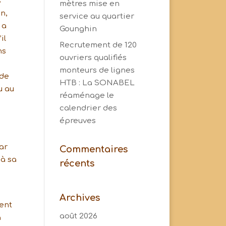
s
mètres mise en
n,
service au quartier
 a
Gounghin
il
Recrutement de 120
ns
ouvriers qualifiés
monteurs de lignes
(de
HTB : La SONABEL
u au
réaménage le
calendrier des
épreuves
ar
Commentaires
 à sa
récents
Archives
dent
août 2026
a