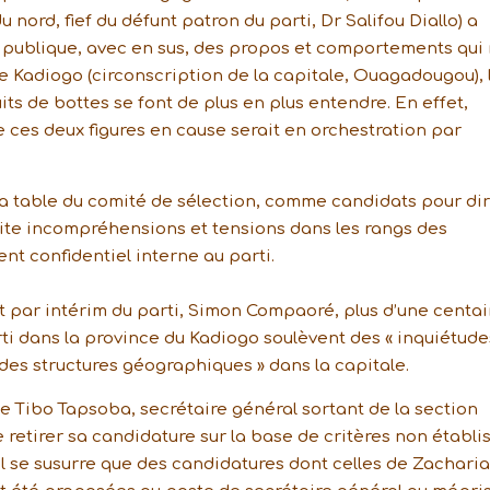
 nord, fief du défunt patron du parti, Dr Salifou Diallo) a
e publique, avec en sus, des propos et comportements qui
le Kadiogo (circonscription de la capitale, Ouagadougou), 
its de bottes se font de plus en plus entendre. En effet,
ces deux figures en cause serait en orchestration par
 la table du comité de sélection, comme candidats pour di
scite incompréhensions et tensions dans les rangs des
ment confidentiel interne au parti.
t par intérim du parti, Simon Compaoré, plus d’une centa
ti dans la province du Kadiogo soulèvent des « inquiétude
des structures géographiques » dans la capitale.
de Tibo Tapsoba, secrétaire général sortant de la section
 retirer sa candidature sur la base de critères non établi
, il se susurre que des candidatures dont celles de Zacharia