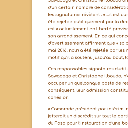
Sawadogo et Christophe Ilboudo ont
d’un certain nombre de considération
les signataires révèlent : « …il es
été rejetée publiquement par la dire
est « actuellement en liberté provis
son arrondissement. En ce qui conce
d’avertissement affirment que « sa 
mai 2016, ndlr) a été rejetée par le
motif qu’il a soutenu jusqu’au bout, la
Ces responsables signataires dudit
Sawadogo et Christophe Ilboudo, n’
occuper un quelconque poste de res
conséquent, leur admission constitu
cohésion.
« Camarade président par intérim, nou
jetterait un discrédit sur tout le pa
du Faso pour l’instauration d’une bo