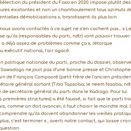
 réélection du président du Faso en 2020 impose plutôt des
tures existantes et non un chamboulement tous azimuts d
tielles démobilisations », brandissent-ils plus loin.
nous avons contactés à ce sujet ne s’en cachent pas… « L
ense qu’ils (responsables du parti, ndlr) vont pouvoir trouve
On a déjà assez de problèmes comme ça », rétorque
xécutif national, l’air agacé.
on politique nationale du parti, proche du dossier, observ
 Sawadogo ne jouit pas d’une bonne presse et Christophe
 de François Compaoré (petit frère de l’ancien présiden
rétaire général sortant (Tibo Tapsoba, le neem Naaba, ndl
te de secrétaire général du parti dans le Kadiogo. Pour lui
 premières structures) a été faussé, si fait que le parti tr
is, comme on doit avancer, il faut choisir le moindre mal.
 comprendre qu’ils doivent abandonner les vieilles pratiq
lus, c’est terminer « , averti notre contact, qui laisse croi
 question.