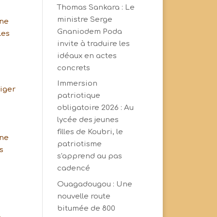
Thomas Sankara : Le
ministre Serge
 ne
Gnaniodem Poda
les
invite à traduire les
idéaux en actes
concrets
Immersion
riger
patriotique
obligatoire 2026 : Au
lycée des jeunes
filles de Koubri, le
ine
patriotisme
s
s'apprend au pas
cadencé
Ouagadougou : Une
s
nouvelle route
bitumée de 800