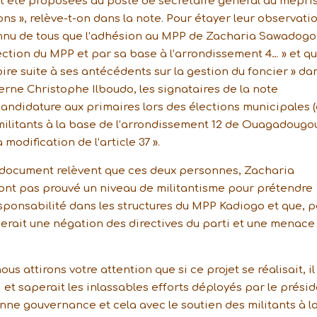
 été proposées au poste de secrétaire général au mépri
s », relève-t-on dans la note. Pour étayer leur observatio
t connu de tous que l’adhésion au MPP de Zacharia Sawadogo
ction du MPP et par sa base à l’arrondissement 4… » et qu’
oire suite à ses antécédents sur la gestion du foncier » da
rne Christophe Ilboudo, les signataires de la note
candidature aux primaires lors des élections municipales 
s militants à la base de l’arrondissement 12 de Ouagadougo
 modification de l’article 37 ».
 document relèvent que ces deux personnes, Zacharia
ont pas prouvé un niveau de militantisme pour prétendre
ponsabilité dans les structures du MPP Kadiogo et que, p
erait une négation des directives du parti et une menace
s attirons votre attention que si ce projet se réalisait, il
rti et saperait les inlassables efforts déployés par le prési
nne gouvernance et cela avec le soutien des militants à l