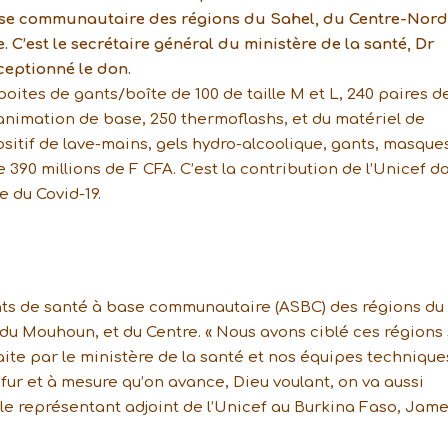
base communautaire des régions du Sahel, du Centre-Nord
C’est le secrétaire général du ministère de la santé, Dr
ceptionné le don.
 boites de gants/boîte de 100 de taille M et L, 240 paires d
réanimation de base, 250 thermoflashs, et du matériel de
itif de lave-mains, gels hydro-alcoolique, gants, masque
de 390 millions de F CFA. C’est la contribution de l’Unicef d
e du Covid-19.
ents de santé à base communautaire (ASBC) des régions du
 du Mouhoun, et du Centre. « Nous avons ciblé ces régions 
ite par le ministère de la santé et nos équipes technique
fur et à mesure qu’on avance, Dieu voulant, on va aussi
é le représentant adjoint de l’Unicef au Burkina Faso, Jam