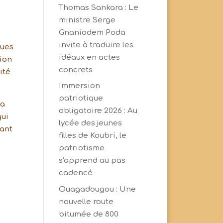
Thomas Sankara : Le
ministre Serge
Gnaniodem Poda
invite à traduire les
gues
idéaux en actes
tion
concrets
ité
Immersion
patriotique
la
obligatoire 2026 : Au
qui
lycée des jeunes
dant
filles de Koubri, le
patriotisme
s'apprend au pas
cadencé
Ouagadougou : Une
nouvelle route
bitumée de 800