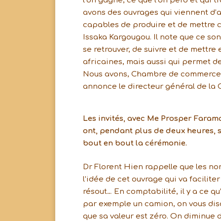
l’on gagne, ce que l’on perd et qui 
avons des ouvrages qui viennent d’ai
capables de produire et de mettre ce
Issaka Kargougou. Il note que ce so
se retrouver, de suivre et de mettr
africaines, mais aussi qui permet de
Nous avons, Chambre de commerce, pr
annonce le directeur général de la
Les invités, avec Me Prosper Farama
ont, pendant plus de deux heures, s
bout en bout la cérémonie.
Dr Florent Hien rappelle que les nor
l’idée de cet ouvrage qui va facilite
résout… En comptabilité, il y a ce q
par exemple un camion, on vous disai
que sa valeur est zéro. On diminue 