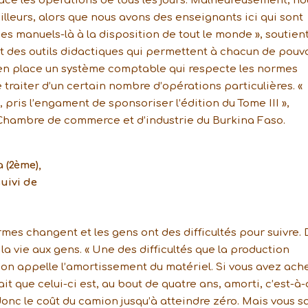
trace les opérations de tous les jours. Malheureusement, no
lleurs, alors que nous avons des enseignants ici qui sont
s manuels-là à la disposition de tout le monde », soutien
nt des outils didactiques qui permettent à chacun de pouv
e en place un système comptable qui respecte les normes
 traiter d’un certain nombre d’opérations particulières. «
is l’engament de sponsoriser l’édition du Tome III »,
 Chambre de commerce et d’industrie du Burkina Faso.
 (2ème),
uivi de
mes changent et les gens ont des difficultés pour suivre. 
r la vie aux gens. « Une des difficultés que la production
u’on appelle l’amortissement du matériel. Si vous avez ach
t que celui-ci est, au bout de quatre ans, amorti, c’est-à-
donc le coût du camion jusqu’à atteindre zéro. Mais vous s