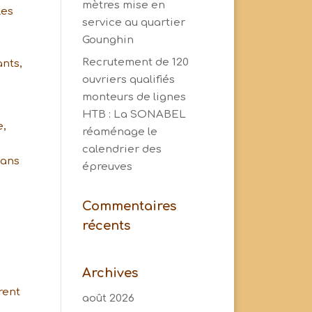
mètres mise en
les
service au quartier
Gounghin
Recrutement de 120
ants,
ouvriers qualifiés
monteurs de lignes
HTB : La SONABEL
e,
réaménage le
calendrier des
dans
épreuves
Commentaires
récents
Archives
rent
août 2026