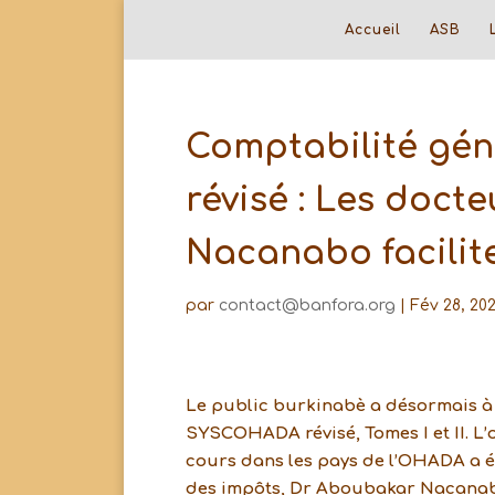
Accueil
ASB
Comptabilité gén
révisé : Les doct
Nacanabo facilit
par
contact@banfora.org
|
Fév 28, 202
Le public burkinabè a désormais à l
SYSCOHADA révisé, Tomes I et II. L’
cours dans les pays de l’OHADA a ét
des impôts, Dr Aboubakar Nacanabo.