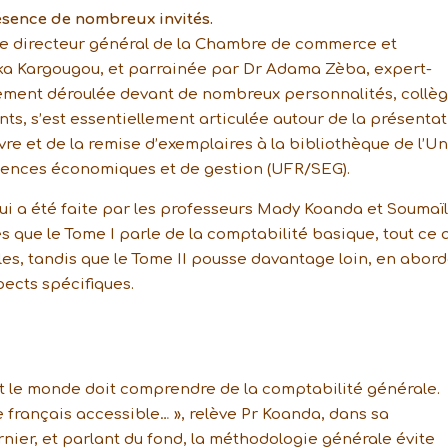
ésence de nombreux invités.
le directeur général de la Chambre de commerce et
aka Kargougou, et parrainée par Dr Adama Zèba, expert-
alement déroulée devant de nombreux personnalités, collè
nts, s’est essentiellement articulée autour de la présenta
vre et de la remise d’exemplaires à la bibliothèque de l’Un
iences économiques et de gestion (UFR/SEG).
qui a été faite par les professeurs Mady Koanda et Soumaï
s que le Tome I parle de la comptabilité basique, tout ce 
, tandis que le Tome II pousse davantage loin, en abor
pects spécifiques.
out le monde doit comprendre de la comptabilité générale.
 le français accessible… », relève Pr Koanda, dans sa
nier, et parlant du fond, la méthodologie générale évite