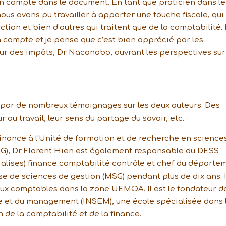
n compte dans le document. En tant que praticien dans le
ous avons pu travailler à apporter une touche fiscale, qui 
tion et bien d’autres qui traitent que de la comptabilité. 
n compte et je pense que c’est bien apprécié par les
eur des impôts, Dr Nacanabo, ouvrant les perspectives sur
e par de nombreux témoignages sur les deux auteurs. Des
ur au travail, leur sens du partage du savoir, etc.
inance à l’Unité de formation et de recherche en science
G), Dr Florent Hien est également responsable du DESS
alises) finance comptabilité contrôle et chef du départe
ise de sciences de gestion (MSG) pendant plus de dix ans. I
ux comptables dans la zone UEMOA. Il est le fondateur d
rise et du management (INSEM), une école spécialisée dans 
 de la comptabilité et de la finance.