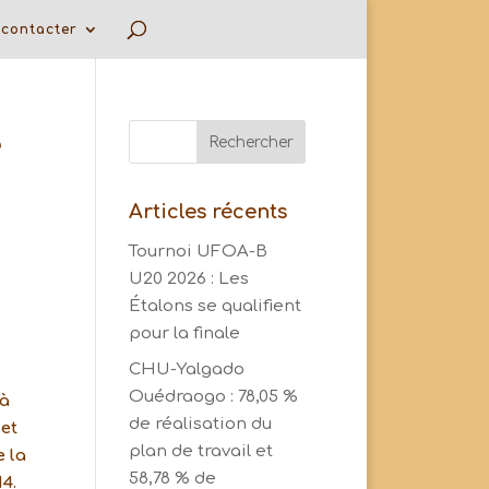
contacter
e
Articles récents
Tournoi UFOA-B
U20 2026 : Les
Étalons se qualifient
pour la finale
CHU-Yalgado
Ouédraogo : 78,05 %
 à
de réalisation du
et
plan de travail et
e la
58,78 % de
4.