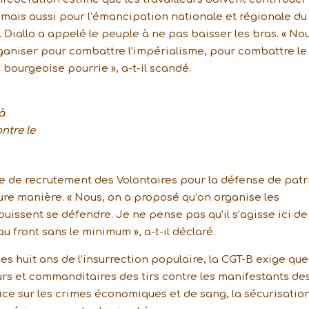
e mais aussi pour l’émancipation nationale et régionale du
 Diallo a appelé le peuple à ne pas baisser les bras. « No
ganiser pour combattre l’impérialisme, pour combattre le
 bourgeoise pourrie », a-t-il scandé.
à
ntre le
e de recrutement des Volontaires pour la défense de patr
leure manière. « Nous, on a proposé qu’on organise les
puissent se défendre. Je ne pense pas qu’il s’agisse ici de
u front sans le minimum », a-t-il déclaré.
s huit ans de l’insurrection populaire, la CGT-B exige que
rs et commanditaires des tirs contre les manifestants de
ustice sur les crimes économiques et de sang, la sécurisatio