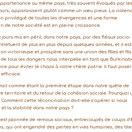
d’appartenance au même pays, très souvent évoqués par le
cours, apparaissent plutôt comme un vœu pieux. La violen
n privilégié de toutes les divergences et une forme
n de notre société est en pleine croissance.
 jours mis en péril, dans notre pays, par des fléaux socio-
ntretuent de plus en plus depuis quelques années, et il est
n victorieuse et prospère sans une union des filles et fils
t de tous les dangers nous interpelle en tant que Burkinab
e pour éviter le chaos à notre chère patrie. Il faut poser
efficace.
arait comme étant la première étape dans notre quête de
re territoire et du retour de la cohésion sociale. Pourquoi
 Comment cette réconciliation doit-elle s’opérer si nous
 et la stabilité dans notre pays ?
o est jalonnée de remous sociaux, entrecoupés de coups d’
es, qui ont engendré des pertes en vies humaines, des bl