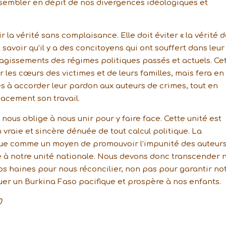
ssembler en dépit de nos divergences idéologiques et
r la vérité sans complaisance. Elle doit éviter « la vérité 
savoir qu’il y a des concitoyens qui ont souffert dans leur
s agissements des régimes politiques passés et actuels. Ce
 les cœurs des victimes et de leurs familles, mais fera en
es à accorder leur pardon aux auteurs de crimes, tout en
cacement son travail.
 nous oblige à nous unir pour y faire face. Cette unité est
vraie et sincère dénuée de tout calcul politique. La
rçue comme un moyen de promouvoir l’impunité des auteur
cle à notre unité nationale. Nous devons donc transcender 
os haines pour nous réconcilier, non pas pour garantir no
er un Burkina Faso pacifique et prospère à nos enfants.
0