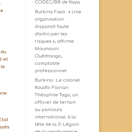
CODEC/BB de Kaya
s
ce
Burkina Faso : « Une
organisation
disparaît faute
d'anticiper les
risques », affirme
Moumouni
 du
Ouédraogo,
è et
comptable
 le
professionnel
Burkina : Le colonel
Koudbi Florian
 une
Théophile Tago, un
officier de terrain
au parcours
international, à la
Etat
tête de la 3ᵉ Légion
essés
de la gendarmerie