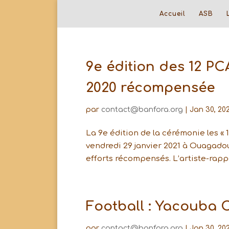
Accueil
ASB
9e édition des 12 PCA
2020 récompensée
par
contact@banfora.org
|
Jan 30, 202
La 9e édition de la cérémonie les « 1
vendredi 29 janvier 2021 à Ouagadou
efforts récompensés. L’artiste-rappe
Football : Yacouba C
par
contact@banfora.org
|
Jan 30, 202