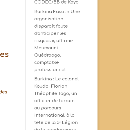
CODEC/BB de Kaya
Burkina Faso : « Une
organisation
disparaît faute
d'anticiper les
risques », affirme
Moumouni
des
Ouédraogo,
comptable
professionnel
Burkina : Le colonel
Koudbi Florian
 des
Théophile Tago, un
officier de terrain
au parcours
international, à la
tête de la 3ᵉ Légion
de la gendarmerie