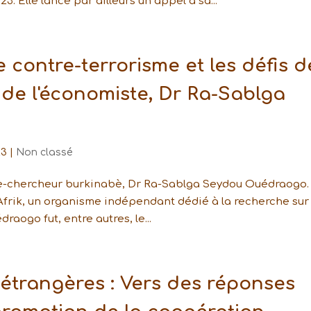
 Elle lance par ailleurs un appel à sa...
e contre-terrorisme et les défis d
e de l'économiste, Dr Ra-Sablga
23
|
Non classé
ste-chercheur burkinabè, Dr Ra-Sablga Seydou Ouédraogo.
e Afrik, un organisme indépendant dédié à la recherche sur
aogo fut, entre autres, le...
étrangères : Vers des réponses