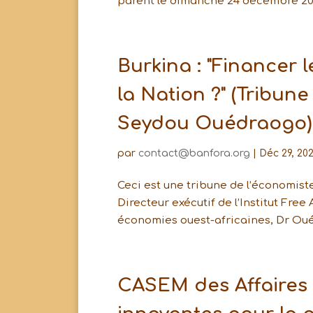
parent le dimanche 24 décembre 2023.
Burkina : "Financer l
la Nation ?" (Tribun
Seydou Ouédraogo)
par
contact@banfora.org
|
Déc 29, 20
Ceci est une tribune de l’économi
Directeur exécutif de l’Institut Fre
économies ouest-africaines, Dr Ouédr
CASEM des Affaires 