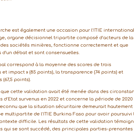
rche est également une occasion pour l’ITIE internationa
age, organe décisionnel tripartite composé d’acteurs de la
et des sociétés minières, fonctionne correctement et que
 d’un débat et sont consensuelles.
bal correspond à la moyenne des scores de trois
 et impact » (85 points), la transparence (74 points) et
(67,5 points).
é que cette validation avait été menée dans des circonsta
s d’Etat survenus en 2022 et concerne la période de 2020
 reconnu que la situation sécuritaire demeurait hautement
e multipartite de l’ITIE Burkina Faso pour avoir poursuivi 
ontexte difficile. Les résultats de cette validation témoig
qui se sont succédé, des principales parties-prenantes 