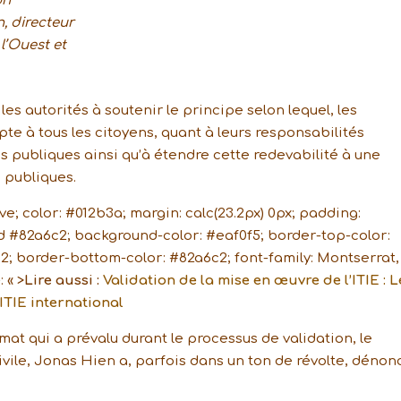
on
, directeur
l’Ouest et
es autorités à soutenir le principe selon lequel, les
 à tous les citoyens, quant à leurs responsabilités
s publiques ainsi qu’à étendre cette redevabilité à une
 publiques.
ive; color: #012b3a; margin: calc(23.2px) 0px; padding:
olid #82a6c2; background-color: #eaf0f5; border-top-color:
2; border-bottom-color: #82a6c2; font-family: Montserrat,
e
: « >
Lire aussi :
Validation de la mise en œuvre de l’ITIE : L
ITIE international
mat qui a prévalu durant le processus de validation, le
ivile, Jonas Hien a, parfois dans un ton de révolte, dénon