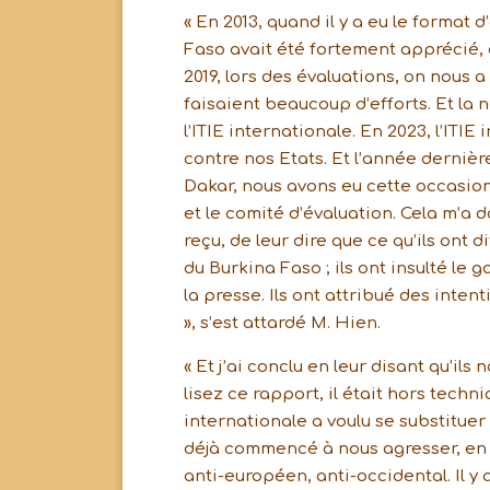
« En 2013, quand il y a eu le format 
Faso avait été fortement apprécié, et
2019, lors des évaluations, on nous 
faisaient beaucoup d’efforts. Et la n
l’ITIE internationale. En 2023, l’IT
contre nos Etats. Et l’année dernièr
Dakar, nous avons eu cette occasion
et le comité d’évaluation. Cela m’a 
reçu, de leur dire que ce qu’ils ont 
du Burkina Faso ; ils ont insulté le g
la presse. Ils ont attribué des inte
», s’est attardé M. Hien.
« Et j’ai conclu en leur disant qu’il
lisez ce rapport, il était hors techni
internationale a voulu se substituer
déjà commencé à nous agresser, en
anti-européen, anti-occidental. Il 