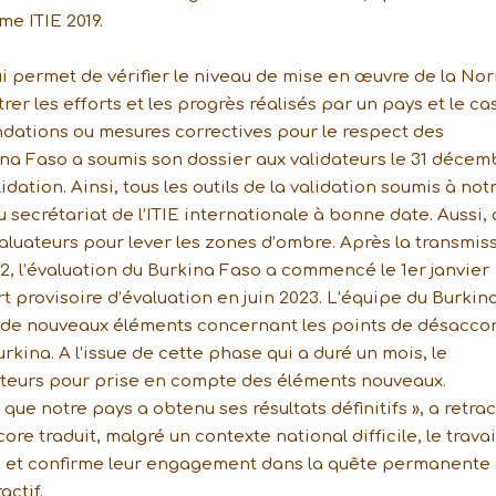
e ITIE 2019.
qui permet de vérifier le niveau de mise en œuvre de la No
er les efforts et les progrès réalisés par un pays et le ca
ations ou mesures correctives pour le respect des
rkina Faso a soumis son dossier aux validateurs le 31 décem
ation. Ainsi, tous les outils de la validation soumis à not
 secrétariat de l’ITIE internationale à bonne date. Aussi,
valuateurs pour lever les zones d’ombre. Après la transmis
2, l’évaluation du Burkina Faso a commencé le 1er janvier
 provisoire d’évaluation en juin 2023. L’équipe du Burkin
té de nouveaux éléments concernant les points de désacco
Burkina. A l’issue de cette phase qui a duré un mois, le
teurs pour prise en compte des éléments nouveaux.
ue notre pays a obtenu ses résultats définitifs », a retrac
re traduit, malgré un contexte national difficile, le travai
 et confirme leur engagement dans la quête permanente
actif.