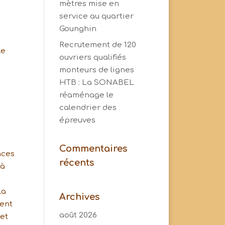
mètres mise en
service au quartier
Gounghin
Recrutement de 120
le
ouvriers qualifiés
monteurs de lignes
HTB : La SONABEL
réaménage le
calendrier des
épreuves
Commentaires
nces
récents
 à
la
Archives
nent
août 2026
et