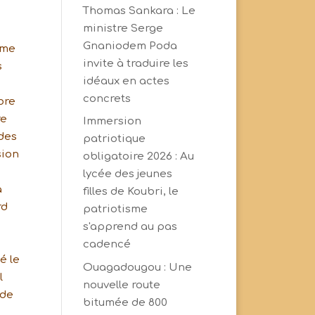
Thomas Sankara : Le
ministre Serge
Gnaniodem Poda
rme
invite à traduire les
s
idéaux en actes
concrets
bre
re
Immersion
 des
patriotique
sion
obligatoire 2026 : Au
lycée des jeunes
a
filles de Koubri, le
rd
patriotisme
s'apprend au pas
cadencé
é le
Ouagadougou : Une
l
nouvelle route
 de
bitumée de 800