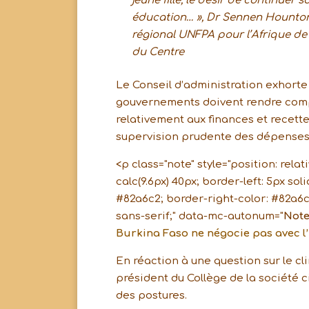
jeune fille, le désir de continuer s
éducation… », Dr Sennen Hounton
régional UNFPA pour l’Afrique de 
du Centre
Le Conseil d’administration exhorte l
gouvernements doivent rendre compte
relativement aux finances et recette
supervision prudente des dépenses
<p class="note" style="position: relat
calc(9.6px) 40px; border-left: 5px s
#82a6c2; border-right-color: #82a6c
sans-serif;" data-mc-autonum="
Not
Burkina Faso ne négocie pas avec l’
En réaction à une question sur le cli
président du Collège de la société c
des postures.