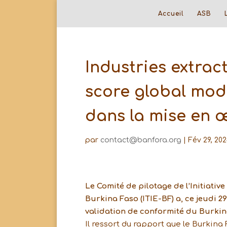
Accueil
ASB
Industries extract
score global modé
dans la mise en œ
par
contact@banfora.org
|
Fév 29, 20
Le Comité de pilotage de l’Initiativ
Burkina Faso (ITIE-BF) a, ce jeudi 2
validation de conformité du Burkina
Il ressort du rapport que le Burkina