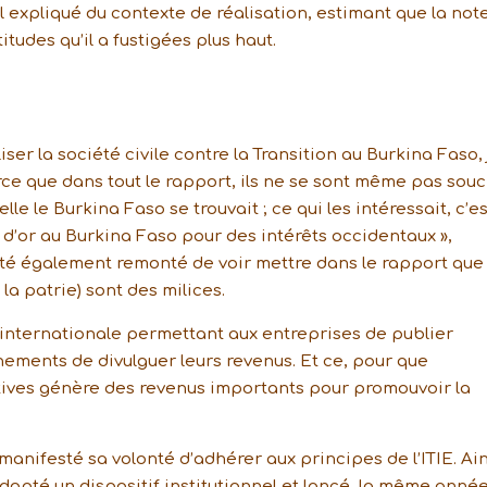
il expliqué du contexte de réalisation, estimant que la not
itudes qu’il a fustigées plus haut.
iliser la société civile contre la Transition au Burkina Faso, 
parce que dans tout le rapport, ils ne se sont même pas souc
lle le Burkina Faso se trouvait ; ce qui les intéressait, c’es
’or au Burkina Faso pour des intérêts occidentaux »,
té également remonté de voir mettre dans le rapport que 
la patrie) sont des milices.
e internationale permettant aux entreprises de publier
ements de divulguer leurs revenus. Et ce, pour que
ctives génère des revenus importants pour promouvoir la
manifesté sa volonté d’adhérer aux principes de l’ITIE. Ain
adopté un dispositif institutionnel et lancé, la même année