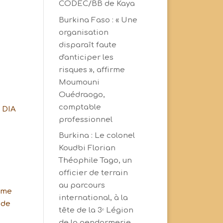
CODEC/BB de Kaya
Burkina Faso : « Une
organisation
disparaît faute
d'anticiper les
risques », affirme
Moumouni
Ouédraogo,
comptable
 DIA
professionnel
Burkina : Le colonel
Koudbi Florian
Théophile Tago, un
officier de terrain
au parcours
rme
international, à la
 de
tête de la 3ᵉ Légion
de la gendarmerie