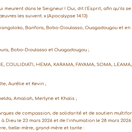
 meurent dans le Seigneur ! Oui, dit l’Esprit, afin qu’ils se
œuvres les suivent. » (Apocalypse 14:13)
iangoloko, Banfora, Bobo-Dioulasso, Ouagadougou et en
oura, Bobo-Dioulasso et Ouagadougou ;
MANDE, COULIDIATI, HEMA, KARAMA, FAYAMA, SOMA, LEAMA,
te, Aurélie et Kevin ;
melda, Amaliah, Merlyne et Khalis ;
rques de compassion, de solidarité et de soutien multifo
pel à Dieu le 23 mars 2026 et de l’inhumation le 28 mars 2026
ère, belle-mère, grand-mère et tante :