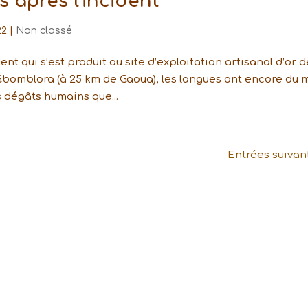
s après l'incident
22
|
Non classé
ent qui s’est produit au site d’exploitation artisanal d’or d
omblora (à 25 km de Gaoua), les langues ont encore du m
s dégâts humains que...
Entrées suivan